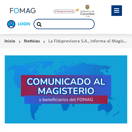
LOGIN
Inicio
Noticias
La Fiduprevisora S.A., informa al Magisterio Colombiano y Beneficiarios del FOMAG, a FECODE y sindicatos filiales y demás organizaciones, la actualización de la red de prestadores de servicios en salud (IPS y ESE) por departamento y los resultados de libre elección.