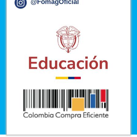
@FomagOficial