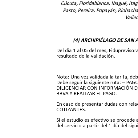
PASO 1.
Cúcuta, Floridablanca, Ibagué, Itag
Pasto, Pereira, Popayán, Riohacha
Diligenciar y adjuntar los siguiente
Valled
Formulario de afiliación de UPC AD
Fotocopia de documento de identifi
Fotocopia de documento de identifi
Declaración del docente cotizante,
(4) ARCHIPIÉLAGO DE SAN 
Copia del Registro civil del docente
Del día 1 al 05 del mes, Fiduprevisor
resultado de la validación.
Nota: Una vez validada la tarifa, d
Debe seguir la siguiente ruta: –
DILIGENCIAR CON INFORMACIÓN D
BBVA Y REALIZAR EL PAGO.
En caso de presentar dudas con rel
COTIZANTES.
Si el estudio es efectivo se procede 
del servicio a partir del 1 día del sig