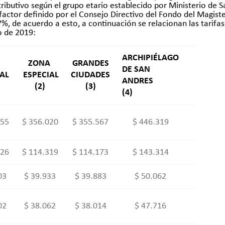
butivo según el grupo etario establecido por Ministerio de Sa
actor definido por el Consejo Directivo del Fondo del Magiste
67%, de acuerdo a esto, a continuación se relacionan las tarifa
o de 2019:
ARCHIPIÉLAGO
A
ZONA
GRANDES
DE SAN
AL
ESPECIAL
CIUDADES
ANDRES
(2)
(3)
(4)
655
$ 356.020
$ 355.567
$ 446.319
926
$ 114.319
$ 114.173
$ 143.314
03
$ 39.933
$ 39.883
$ 50.062
02
$ 38.062
$ 38.014
$ 47.716