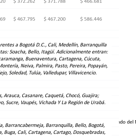
420
$ 372.262
$ 371.788
$ 466.681
269
$ 467.795
$ 467.200
$ 586.446
rentes a Bogotá D.C., Cali, Medellín, Barranquilla
tas: Soacha, Bello, Itagüí. Adicionalmente entran:
caramanga, Buenaventura, Cartagena, Cúcuta,
Montería, Neiva, Palmira, Pasto, Pereira, Popayán,
jo, Soledad, Tulúa, Valledupar, Villavicencio.
, Arauca, Casanare, Caquetá, Chocó, Guajira;
o, Sucre, Vaupés, Vichada Y La Región de Urabá.
 DE PADRE O MADRE COMO UPC ADICIONAL
u padre o madre como UPC adicional al servicio del Fondo del 
a, Barrancabermeja, Barranquilla, Bello, Bogotá,
 Buga, Cali, Cartagena, Cartago, Dosquebradas,