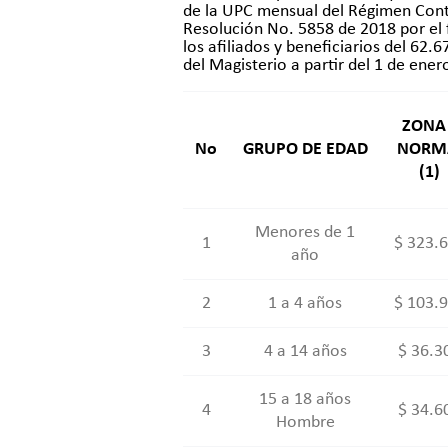
de la UPC mensual del Régimen Contri
Resolución No. 5858 de 2018 por el f
los afiliados y beneficiarios del 62.
del Magisterio a partir del 1 de ener
ZON
No
GRUPO DE EDAD
NORM
(1)
Menores de 1
1
$ 323.
año
2
1 a 4 años
$ 103.
3
4 a 14 años
$ 36.3
15 a 18 años
4
$ 34.6
Hombre