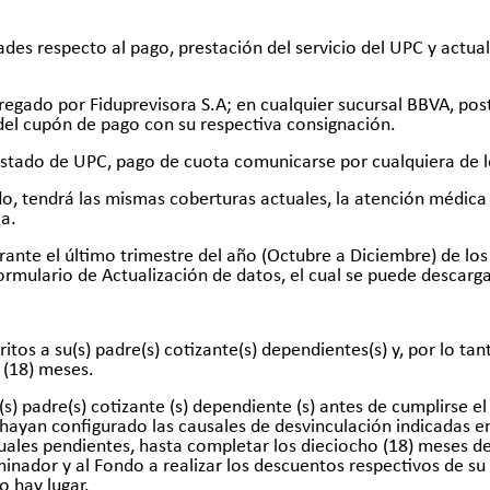
des respecto al pago, prestación del servicio del UPC y actual
regado por Fiduprevisora S.A; en cualquier sucursal BBVA, pos
del cupón de pago con su respectiva consignación.
 estado de UPC, pago de cuota comunicarse por cualquiera de l
ido, tendrá las mismas coberturas actuales, la atención médica
a.
urante el último trimestre del año (Octubre a Diciembre) de l
mulario de Actualización de datos, el cual se puede descarg
tos a su(s) padre(s) cotizante(s) dependientes(s) y, por lo tant
 (18) meses.
u(s) padre(s) cotizante (s) dependiente (s) antes de cumplirse
 hayan configurado las causales de desvinculación indicadas e
uales pendientes, hasta completar los dieciocho (18) meses 
minador y al Fondo a realizar los descuentos respectivos de su 
o hay lugar.