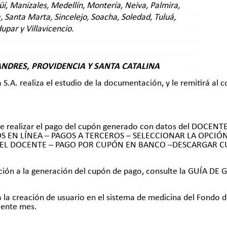
üí, Manizales, Medellín, Montería, Neiva, Palmira,
, Santa Marta, Sincelejo, Soacha, Soledad, Tuluá,
s documentos:
upar y Villavicencio.
ICIONAL debidamente diligenciado. (Descárguelo aquí)
cación del docente
cación del padre y/o madre.
 acreditando dependencia económica.
ANDRES, PROVIDENCIA Y SANTA CATALINA
a S.A. realiza el estudio de la documentación, y le remitirá al 
ebe realizar el pago del cupón generado con datos del DOCENT
 PAGOS EN LÍNEA – PAGOS A TERCEROS – SELECCIONAR LA OPCI
EL DOCENTE – PAGO POR CUPÓN EN BANCO –DESCARGAR C
ación a la generación del cupón de pago, consulte la GUÍA
a la creación de usuario en el sistema de medicina del Fondo de
uiente mes.