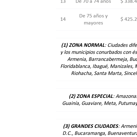
13
De 70 a 74 años
$ 338.
De 75 años y
14
$ 425.
mayores
(1) ZONA NORMAL
: Ciudades dife
y los municipios conurbados con és
Armenia, Barrancabermeja, Bu
Floridablanca, Ibagué, Manizales, 
Riohacha, Santa Marta, Sincele
(2) ZONA ESPECIAL
: Amazonas
Guainía, Guaviare, Meta, Putumay
REQUISITOS PARA LA AFILIACIÓN
Estimado docente, si desea afiliar s
(3) GRANDES CIUDADES
: Armeni
pasos:
D.C., Bucaramanga, Buenaventura,