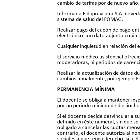
cambio de tarifas por de nuevo año.
Informar a Fiduprevisora S.A. noveda
sistema de salud del FOMAG.
Realizar pago del cupón de pago ent
electrónico con dato adjunto copia 
Cualquier inquietud en relación del
El servicio médico asistencial ofrec
moderadoras, ni periodos de carenci
Realizar la actualización de datos d
cambios anualmente, por ejemplo For
PERMANENCIA MÍNIMA
El docente se obliga a mantener inscri
por un periodo mínimo de dieciocho
Si el docente decide desvincular a s
definido en éste numeral, sin que se
obligado a cancelar las cuotas mens
contrario, el docente autoriza al no
sociales a que tenga derecho, si a ell