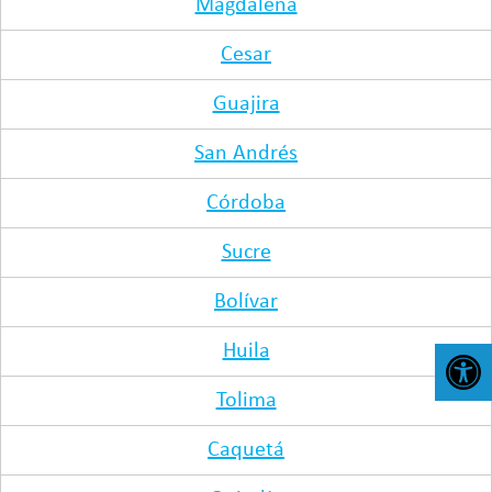
Magdalena
Cesar
Guajira
San Andrés
Córdoba
Sucre
Bolívar
Huila
Abr
Tolima
Caquetá