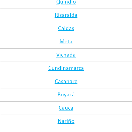
Quindío
Risaralda
Caldas
Meta
Vichada
Cundinamarca
Casanare
Boyacá
Cauca
Nariño