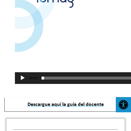
00:00
Abr
Descargue aquí la guía del docente